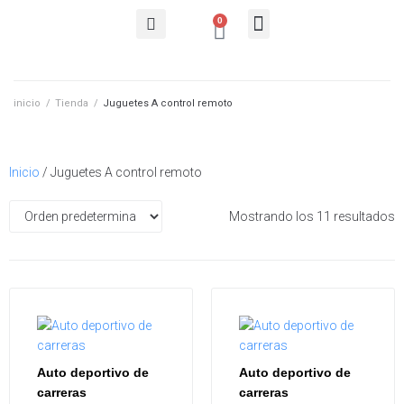
0
Juguetes A control remoto
Juguetes De madera
Juguetes Navideños
Quiénes somos
inicio
/
Tienda
/
Juguetes A control remoto
Inicio
/ Juguetes A control remoto
Mostrando los 11 resultados
Auto deportivo de
Auto deportivo de
carreras
carreras