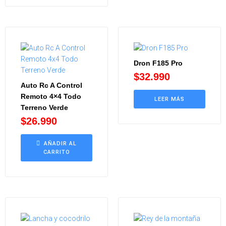
5.00
de 5
Dron F185 Pro
$
32.990
Auto Rc A Control
Remoto 4×4 Todo
LEER MÁS
Terreno Verde
$
26.990
AÑADIR AL
CARRITO