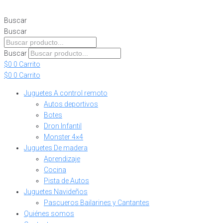
Skip
to
Buscar
content
Buscar
Buscar
$
0
0
Carrito
$
0
0
Carrito
Juguetes A control remoto
Autos deportivos
Botes
Dron Infantil
Monster 4×4
Juguetes De madera
Aprendizaje
Cocina
Pista de Autos
Juguetes Navideños
Pascueros Bailarines y Cantantes
Quiénes somos