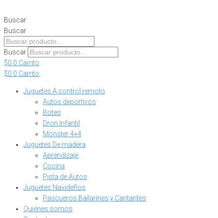
Skip
to
Buscar
content
Buscar
Buscar
$
0
0
Carrito
$
0
0
Carrito
Juguetes A control remoto
Autos deportivos
Botes
Dron Infantil
Monster 4×4
Juguetes De madera
Aprendizaje
Cocina
Pista de Autos
Juguetes Navideños
Pascueros Bailarines y Cantantes
Quiénes somos