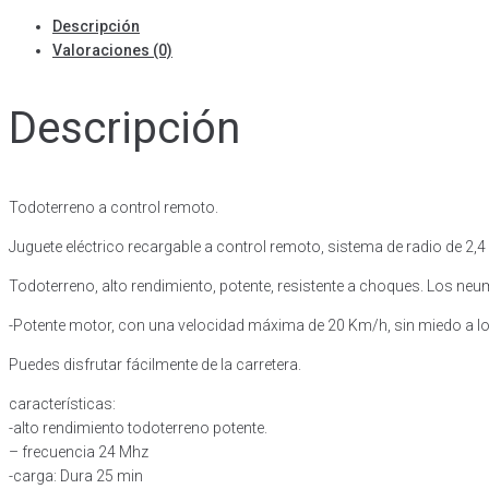
Control
Descripción
Remoto
Valoraciones (0)
4x4
Todo
Terreno
Descripción
Verde
cantidad
Todoterreno a control remoto.
Juguete eléctrico recargable a control remoto, sistema de radio de 2,4
Todoterreno, alto rendimiento, potente, resistente a choques. Los ne
-Potente motor, con una velocidad máxima de 20 Km/h, sin miedo a los 
Puedes disfrutar fácilmente de la carretera.
características:
-alto rendimiento todoterreno potente.
– frecuencia 24 Mhz
-carga: Dura 25 min