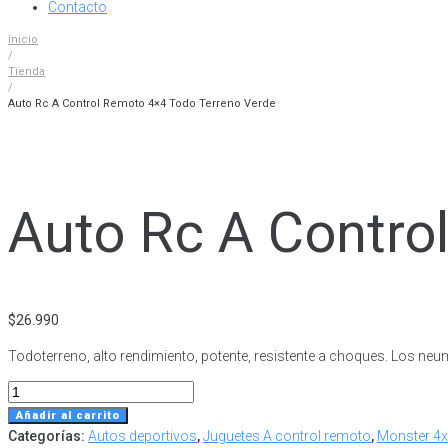
Contacto
inicio
/
Tienda
/
Auto Rc A Control Remoto 4×4 Todo Terreno Verde
Auto Rc A Contro
$
26.990
Todoterreno, alto rendimiento, potente, resistente a choques. Los ne
Auto
Rc
Añadir al carrito
A
Categorías:
Autos deportivos
,
Juguetes A control remoto
,
Monster 4