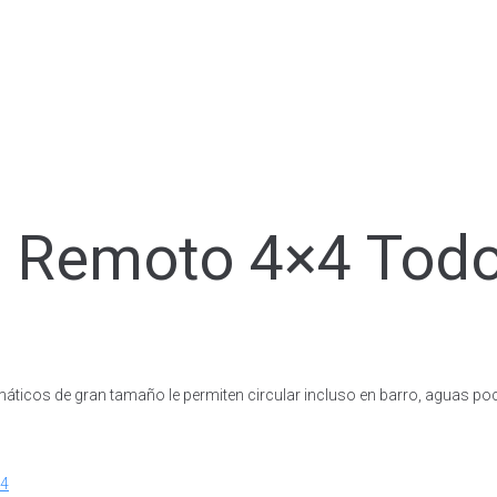
l Remoto 4×4 Todo
umáticos de gran tamaño le permiten circular incluso en barro, aguas p
x4