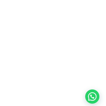
CONTACTO
todojuguetes.cl@gmail.com
+56 9 8498 9675
MENÚ
Mi cuenta
Pedidos
Direcciones
Detalles de la cuenta
REDES SOCIALES